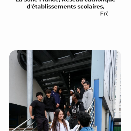
d'établissements scolaires,
F
r
è
r
e
s
d
e
s